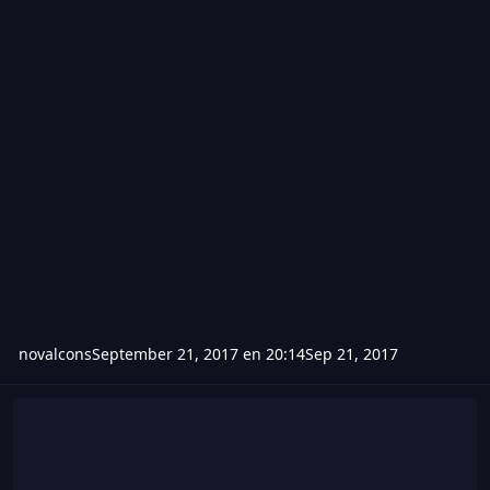
novalcons
September 21, 2017 en 20:14
Sep 21, 2017
Hack de wolfteam 20 de septiembre