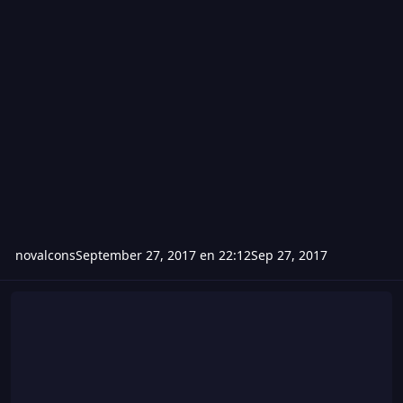
novalcons
September 27, 2017 en 22:12
Sep 27, 2017
Hack de wolfteam 25 de septiembre