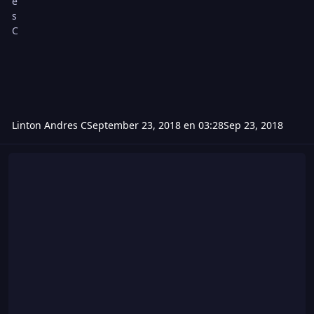
Linton Andres C
September 23, 2018 en 03:28
Sep 23, 2018
Hack de wolfteam 27 de septiembre