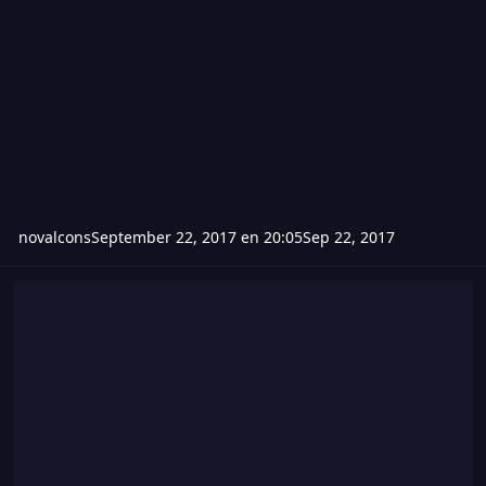
novalcons
September 22, 2017 en 20:05
Sep 22, 2017
HACK DE WOLFTEAM 22 DE SEPTIEMBRE