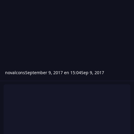
novalcons
September 9, 2017 en 15:04
Sep 9, 2017
HACK DE WOLFTEAM 07 DE SEPTIEMBRE