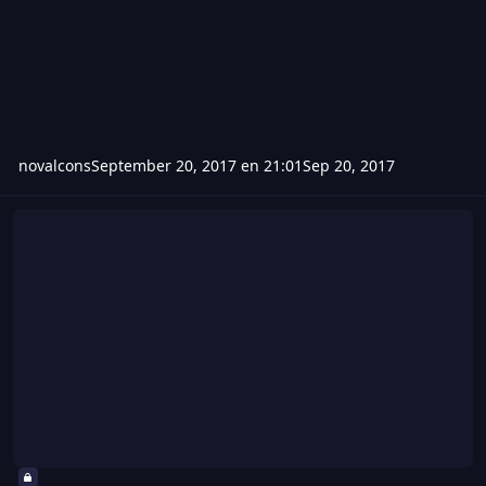
novalcons
September 20, 2017 en 21:01
Sep 20, 2017
Hack de wolfteam 20 de septiembre