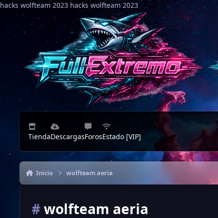
hacks wolfteam 2023
Saltar al contenido
hacks wolfteam 2023
Tienda
Descargas
Foros
Estado [VIP]
Inicio
wolfteam aeria
#
wolfteam aeria