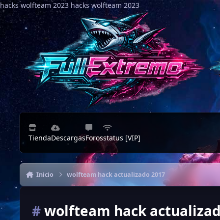
hacks wolfteam 2023
Saltar al contenido
hacks wolfteam 2023
Tienda
Descargas
Foros
status [VIP]
Inicio
wolfteam hack actualizado 2017
#
wolfteam hack actualizad