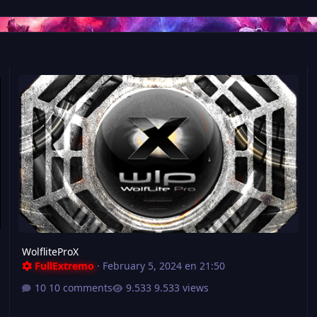
o - inmortalidad [Softnyx-Mena-Latino-Classic Steam]
WolfliteProX
WolfliteProX
FullExtremo
·
February 5, 2024 en 21:50
10 comments
9.533 views