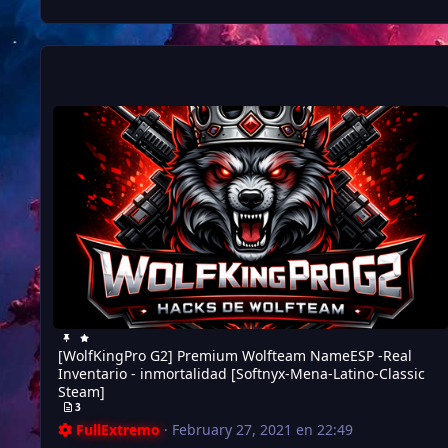
[WolfKingPro G2] Premium Wolfteam NameESP -Real Inventari
[WolfKingPro G2] Premium Wolfteam NameESP -Real
Inventario - inmortalidad [Softnyx-Mena-Latino-Classic
Steam]
3
FullExtremo
·
February 27, 2021 en 22:49