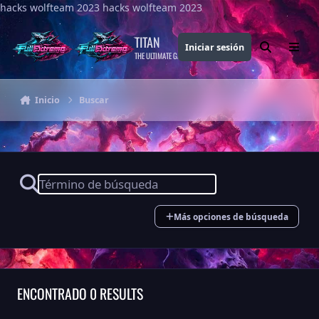
hacks wolfteam 2023
Saltar al contenido
hacks wolfteam 2023
TITAN
Iniciar sesión
Buscar
Menu
THE ULTIMATE GAMING THEME
Inicio
Buscar
Más opciones de búsqueda
ENCONTRADO 0 RESULTS