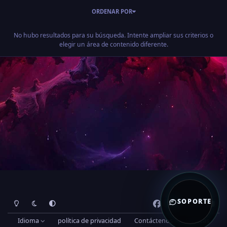
ORDENAR POR
No hubo resultados para su búsqueda. Intente ampliar sus criterios o
elegir un área de contenido diferente.
Modo de luz
Modo oscuro
Preferencia del sistema
f
d
t
y
SOPORTE
a
i
i
o
Idioma
política de privacidad
Contáctenos
Galletas
c
s
k
u