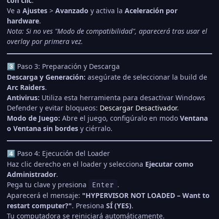
con clic
.
Ve a
Ajustes
>
Avanzado
y activa la
Aceleración por
hardware
.
Nota: Si no ves "Modo de compatibilidad", aparecerá tras usar el
overlay por primera vez.
Paso 3: Preparación y Descarga
3️⃣
Descarga y Generación:
asegúrate de seleccionar la build de
Arc Raiders
.
Antivirus:
Utiliza esta herramienta para desactivar Windows
Defender y evitar bloqueos:
Descargar Desactivador
.
Modo de Juego:
Abre el juego, configúralo en modo
Ventana
o Ventana sin bordes
y ciérralo.
Paso 4: Ejecución del Loader
4️⃣
Haz clic derecho en el loader y selecciona
Ejecutar como
Administrador
.
Pega tu clave y presiona
.
Enter
Aparecerá el mensaje:
"HYPERVISOR NOT LOADED – Want to
restart computer?"
. Presiona
SÍ (YES)
.
Tu computadora se reiniciará automáticamente.