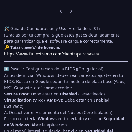
Diapositiva del carrusel anterior
Siguiente diapositiva del carrusel
Guía de Configuración y Uso: Arc Raiders (ST)
🛠️
¡Gracias por tu compra! Sigue estos pasos detalladamente
para garantizar que el software cargue correctamente.
Tu(s) clave(s) de licencia:
🔑
https://www.fullextremo.com/clients/purchases/
Paso 1: Configuración de la BIOS (¡Obligatorio!)
1️⃣
Antes de iniciar Windows, debes realizar estos ajustes en tu
BIOS. Busca en Google según tu modelo de placa base (Asus,
MSI, Gigabyte, etc.) cómo acceder:
Secure Boot:
Debe estar en
Disabled
(Desactivado).
Virtualization (VT-x / AMD-V):
Debe estar en
Enabled
(Activado).
A. Desactivar el Aislamiento del Núcleo (Core Isolation)
Presiona la tecla
Windows
en tu teclado y escribe
Seguridad
de Windows
. Abre la aplicación.
En el menú lateral izquierdo, haz clic en
Seguridad del