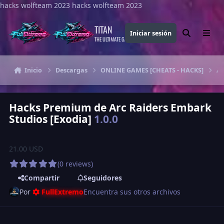
hacks wolfteam 2023
Saltar al contenido
hacks wolfteam 2023
TITAN
Iniciar sesión
Buscar
Menu
THE ULTIMATE GAMING THEME
Inicio
Descargas
ONLINE GAMES [CHEATS - HACKS]
Ar
Hacks Premium de Arc Raiders Embark
Studios [Exodia]
1.0.0
21.00 USD
(0 reviews)
Compartir
Seguidores
Por
FullExtremo
Encuentra sus otros archivos