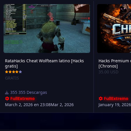
RataHacks Cheat Wolfteam latino [Hacks gratis]
Hacks Premium de 
RataHacks Cheat Wolfteam latino [Hacks
Hacks Premium d
gratis]
[Chronos]
35.00 USD
GRATIS
355 Descargas
FullExtremo
FullExtremo
March 2, 2026 en 23:08
Mar 2, 2026
January 19, 2026