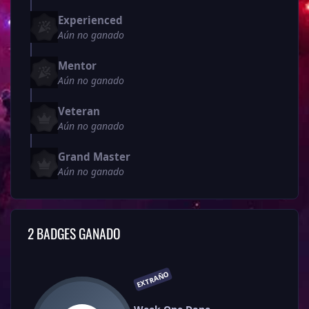
Experienced
Aún no ganado
Mentor
Aún no ganado
Veteran
Aún no ganado
Grand Master
Aún no ganado
2 BADGES GANADO
EXTRAÑO