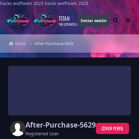
hacks wolfteam 2023
Saltar al contenido
hacks wolfteam 2023
TITAN
Iniciar sesión
Buscar
Menu
THE ULTIMATE GAMING THEME
Inicio
After-Purchase-5629
After-Purchase-5629
VER PERFIL
Registered User