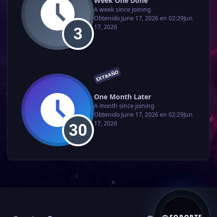
Week One Done
A week since joining
Obtenido
June 17, 2026 en 02:29
Jun
17, 2026
EXTRAÑO
One Month Later
A month since joining
Obtenido
June 17, 2026 en 02:29
Jun
17, 2026
Modo de luz
Modo oscuro
Preferencia del sistema
f
d
t
y