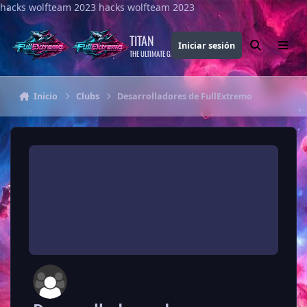
hacks wolfteam 2023
Saltar al contenido
hacks wolfteam 2023
TITAN
Iniciar sesión
Buscar
Menu
THE ULTIMATE GAMING THEME
Inicio
Clubs
Desarrolladores de FullExtremo