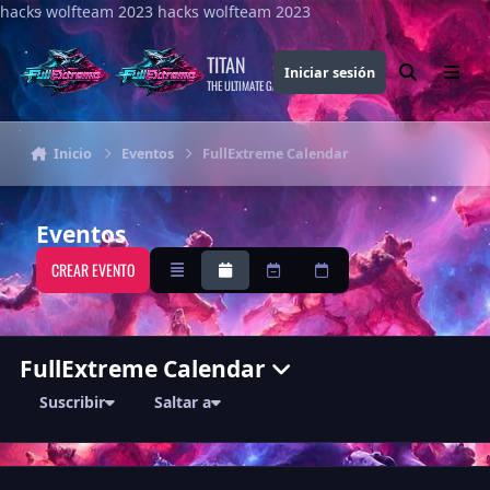
hacks wolfteam 2023
Saltar al contenido
hacks wolfteam 2023
TITAN
Iniciar sesión
Buscar
Menu
THE ULTIMATE GAMING THEME
Inicio
Eventos
FullExtreme Calendar
Eventos
CREAR EVENTO
Descripción general
Mensual
Semanalmente
A diario
FullExtreme Calendar
Suscribir
Saltar a