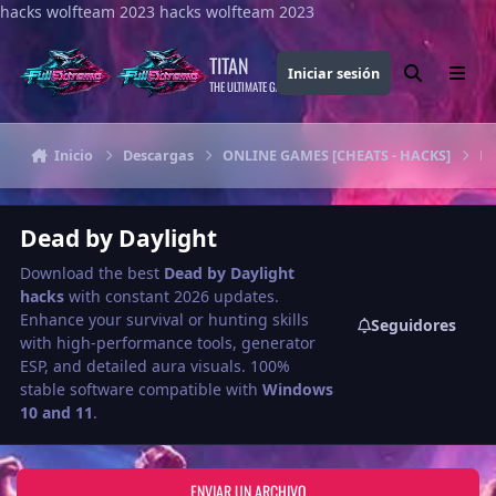
hacks wolfteam 2023
Saltar al contenido
hacks wolfteam 2023
TITAN
Iniciar sesión
Buscar
Menu
THE ULTIMATE GAMING THEME
Inicio
Descargas
ONLINE GAMES [CHEATS - HACKS]
De
Dead by Daylight
Download the best
Dead by Daylight
hacks
with constant 2026 updates.
Enhance your survival or hunting skills
Seguidores
with high-performance tools, generator
ESP, and detailed aura visuals. 100%
stable software compatible with
Windows
10 and 11
.
ENVIAR UN ARCHIVO