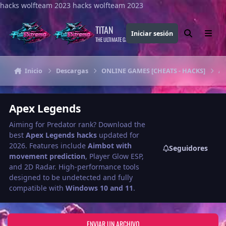
hacks wolfteam 2023
Saltar al contenido
hacks wolfteam 2023
TITAN
Iniciar sesión
Buscar
Menu
THE ULTIMATE GAMING THEME
Inicio
Descargas
ONLINE GAMES [CHEATS - HACKS]
Ap
Apex Legends
Aiming for Predator rank? Download the
best
Apex Legends hacks
updated for
2026. Features include
Aimbot with
Seguidores
movement prediction
, Player Glow ESP,
and 2D Radar. High-performance tools
designed to be undetected and fully
compatible with
Windows 10 and 11
.
ENVIAR UN ARCHIVO