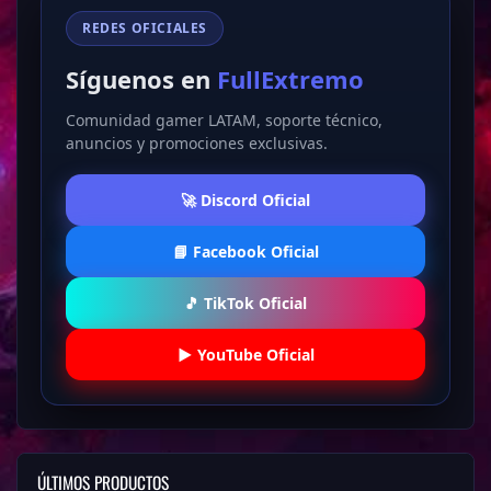
Ve a la carpeta: \Requirements
Ejecuta install_all.bat como Administrador
REDES OFICIALES
Espera a que finalice la instalación de todos los componentes
Síguenos en
FullExtremo
🔹PASO 2 – Instalación y Registro del Hack en el USB
Comunidad gamer LATAM, soporte técnico,
Extrae el contenido del producto directamente en el USB
anuncios y promociones exclusivas.
Desactiva el antivirus
Ejecuta el archivo Install desde el USB como Administrador
🚀 Discord Oficial
Espera a que finalice el proceso
Se generará un nuevo archivo:
📘 Facebook Oficial
Elimina el archivo Install
Ejecuta el nuevo archivo generado como Administrador
Espera a que cargue completamente
🎵 TikTok Oficial
Presiona Registration
Regístrate ingresando:
▶️ YouTube Oficial
ID de usuario
Contraseña
Email
Licencia (obligatoria)
ÚLTIMOS PRODUCTOS
📺 Video tutorial – Paso 2