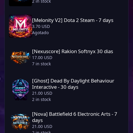
2 in stock
[Melonity V2] Dota 2 Steam - 7 days
[Melonity V2] Dota 2 Steam - 7 days
3.70 USD
Agotado
[Nexuscore] Rakion Softnyx 30 dias
[Nexuscore] Rakion Softnyx 30 dias
17.00 USD
7 in stock
[Ghost] Dead By Daylight Behaviour Interactive - 30 days
[Ghost] Dead By Daylight Behaviour
Interactive - 30 days
21.00 USD
2 in stock
[Nova] Battlefield 6 Electronic Arts - 7 days
[Nova] Battlefield 6 Electronic Arts - 7
days
21.00 USD
2 in stock