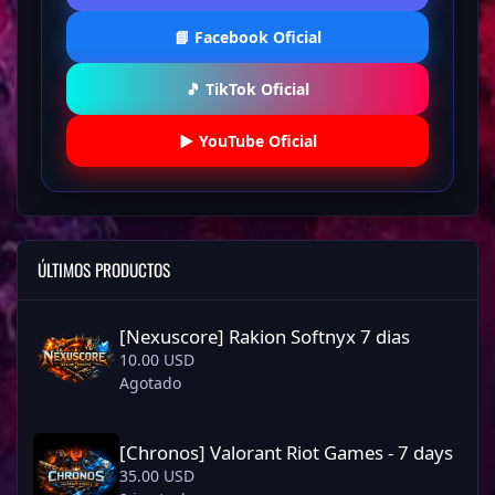
📘 Facebook Oficial
🎵 TikTok Oficial
▶️ YouTube Oficial
ÚLTIMOS PRODUCTOS
[Nexuscore] Rakion Softnyx 7 dias
[Nexuscore] Rakion Softnyx 7 dias
10.00 USD
Agotado
[Chronos] Valorant Riot Games - 7 days
[Chronos] Valorant Riot Games - 7 days
35.00 USD