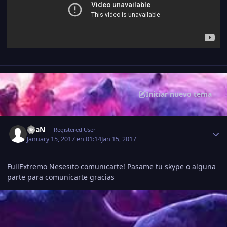
Iniciar nuevo tema
Estadísticas del autor
xRaN
Registered User
January 15, 2017 en 01:14
Jan 15, 2017
FullExtremo Nesesito comunicarte! Pasame tu skype o alguna
parte para comunicarte gracias