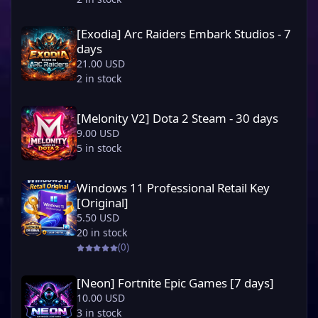
[Exodia] Arc Raiders Embark Studios - 7 days
[Exodia] Arc Raiders Embark Studios - 7
days
21.00 USD
2 in stock
[Melonity V2] Dota 2 Steam - 30 days
[Melonity V2] Dota 2 Steam - 30 days
9.00 USD
5 in stock
Windows 11 Professional Retail Key [Original]
Windows 11 Professional Retail Key
[Original]
5.50 USD
20 in stock
(0)
[Neon] Fortnite Epic Games [7 days]
[Neon] Fortnite Epic Games [7 days]
10.00 USD
3 in stock