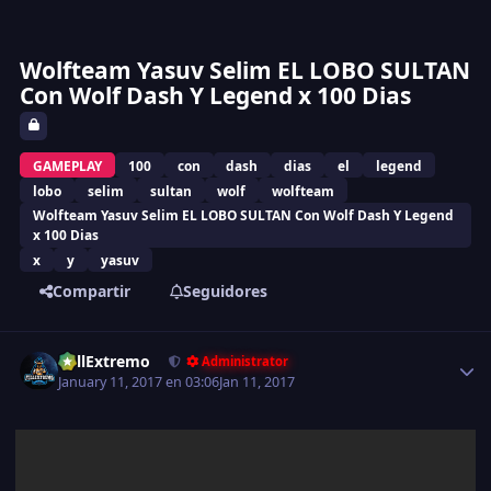
Wolfteam Yasuv Selim EL LOBO SULTAN
Con Wolf Dash Y Legend x 100 Dias
GAMEPLAY
100
con
dash
dias
el
legend
lobo
selim
sultan
wolf
wolfteam
Wolfteam Yasuv Selim EL LOBO SULTAN Con Wolf Dash Y Legend
x 100 Dias
x
y
yasuv
Compartir
Seguidores
Estadísticas del autor
FullExtremo
Administrator
January 11, 2017 en 03:06
Jan 11, 2017