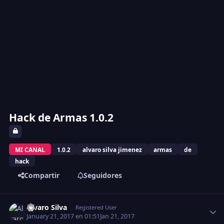
Hack de Armas 1.0.2
MI CANAL
1.0.2
alvaro silva jimenez
armas
de
hack
Compartir
Seguidores
Estadísticas del autor
Alvaro Silva
Registered User
January 21, 2017 en 01:51
Jan 21, 2017