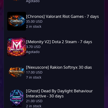
Agotado
[Chronos] Valorant Riot Games - 7 days
[Chronos] Valorant Riot Games - 7 days
35.00 USD
2 in stock
[Melonity V2] Dota 2 Steam - 7 days
[Melonity V2] Dota 2 Steam - 7 days
3.70 USD
Agotado
[Nexuscore] Rakion Softnyx 30 dias
[Nexuscore] Rakion Softnyx 30 dias
17.00 USD
7 in stock
[Ghost] Dead By Daylight Behaviour Interactive - 30 days
[Ghost] Dead By Daylight Behaviour
Interactive - 30 days
21.00 USD
2 in stock