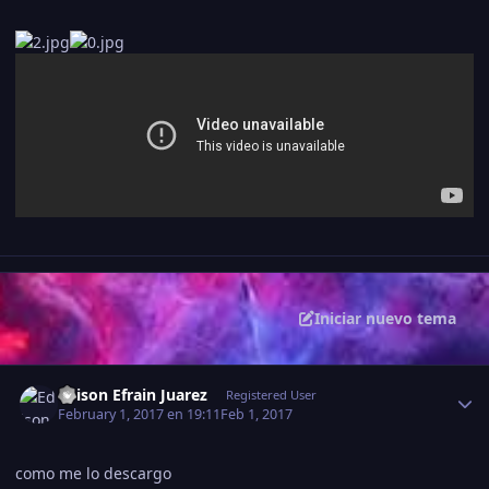
Iniciar nuevo tema
Estadísticas del autor
Edison Efrain Juarez
Registered User
February 1, 2017 en 19:11
Feb 1, 2017
como me lo descargo