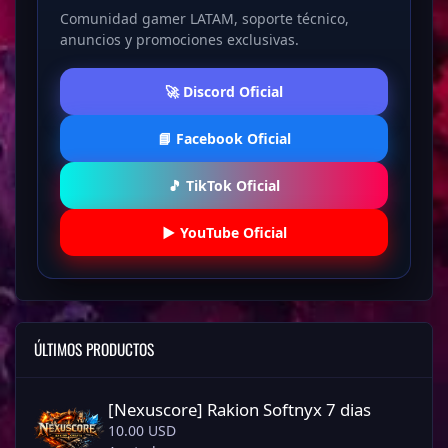
Comunidad gamer LATAM, soporte técnico,
anuncios y promociones exclusivas.
🚀 Discord Oficial
📘 Facebook Oficial
🎵 TikTok Oficial
▶️ YouTube Oficial
ÚLTIMOS PRODUCTOS
[Nexuscore] Rakion Softnyx 7 dias
[Nexuscore] Rakion Softnyx 7 dias
10.00 USD