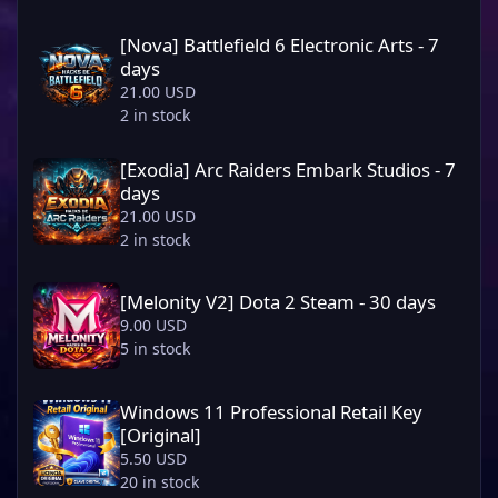
[Nova] Battlefield 6 Electronic Arts - 7 days
[Nova] Battlefield 6 Electronic Arts - 7
days
21.00 USD
2 in stock
[Exodia] Arc Raiders Embark Studios - 7 days
[Exodia] Arc Raiders Embark Studios - 7
days
21.00 USD
2 in stock
[Melonity V2] Dota 2 Steam - 30 days
[Melonity V2] Dota 2 Steam - 30 days
9.00 USD
5 in stock
Windows 11 Professional Retail Key [Original]
Windows 11 Professional Retail Key
[Original]
5.50 USD
20 in stock