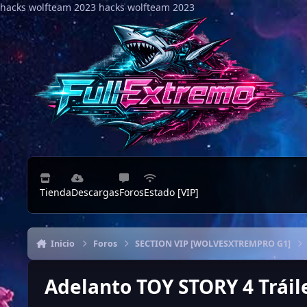
hacks wolfteam 2023
Saltar al contenido
hacks wolfteam 2023
Tienda
Descargas
Foros
Estado [VIP]
Inicio
Foros
SECTION VIP [WOLVESXTREMPRO G1]
Adelanto TOY STORY 4 Tráil