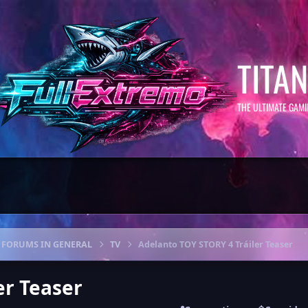
TITA
THE ULTIMATE GAM
FORUMS IN GENERAL
TV
Adelanto TOY STORY 4 Tráiler Teaser
er Teaser