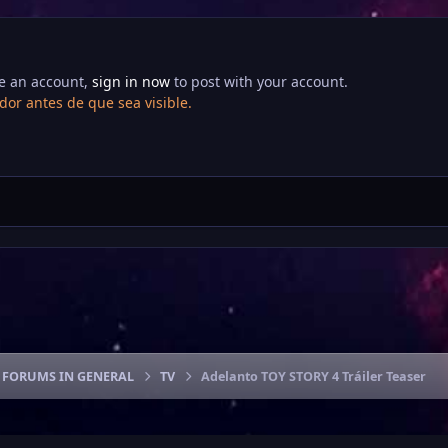
ve an account,
sign in now
to post with your account.
or antes de que sea visible.
FORUMS IN GENERAL
TV
Adelanto TOY STORY 4 Tráiler Teaser