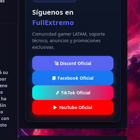
es
Síguenos en
FullExtremo
Comunidad gamer LATAM, soporte
técnico, anuncios y promociones
exclusivas.
🚀 Discord Oficial
á su
📘 Facebook Oficial
por
reno
es
🎵 TikTok Oficial
 ha
Sin
▶️ YouTube Oficial
 o
a con
isto