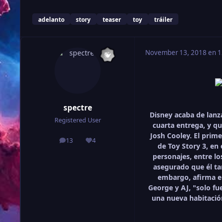
adelanto
story
teaser
toy
tráiler
November 13, 2018 en 1
spectre
Disney acaba de lanza
Registered User
cuarta entrega, y qu
Josh Cooley. El prim
13
4
publicaciones
Reputación
de Toy Story 3, en 
personajes, entre lo
asegurado que él tam
embargo, afirma el
George y AJ, "solo fu
una nueva habitació