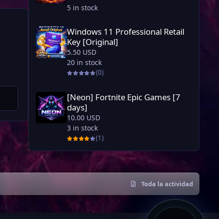
5 in stock
Windows 11 Professional Retail Key [Original]
Windows 11 Professional Retail
Key [Original]
5.50 USD
20 in stock
(0)
[Neon] Fortnite Epic Games [7 days]
[Neon] Fortnite Epic Games [7
days]
10.00 USD
3 in stock
(1)
Toda la actividad