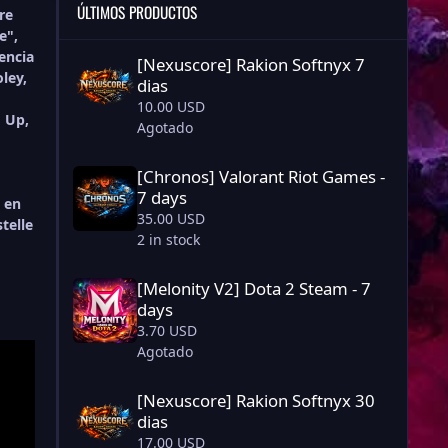
ÚLTIMOS PRODUCTOS
re
e",
[Nexuscore] Rakion Softnyx 7 dias
encia
[Nexuscore] Rakion Softnyx 7
ley,
dias
10.00 USD
o Up,
Agotado
[Chronos] Valorant Riot Games - 7 days
[Chronos] Valorant Riot Games -
d
7 days
, en
35.00 USD
telle
2 in stock
[Melonity V2] Dota 2 Steam - 7 days
[Melonity V2] Dota 2 Steam - 7
days
3.70 USD
Agotado
[Nexuscore] Rakion Softnyx 30 dias
[Nexuscore] Rakion Softnyx 30
dias
17.00 USD