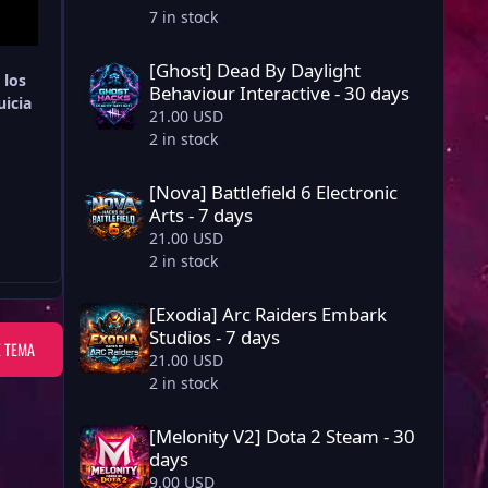
7 in stock
[Ghost] Dead By Daylight Behaviour Interactive - 30 days
[Ghost] Dead By Daylight
 los
Behaviour Interactive - 30 days
uicia
21.00 USD
2 in stock
[Nova] Battlefield 6 Electronic Arts - 7 days
[Nova] Battlefield 6 Electronic
Arts - 7 days
21.00 USD
2 in stock
[Exodia] Arc Raiders Embark Studios - 7 days
[Exodia] Arc Raiders Embark
Studios - 7 days
E TEMA
21.00 USD
2 in stock
[Melonity V2] Dota 2 Steam - 30 days
[Melonity V2] Dota 2 Steam - 30
days
9.00 USD