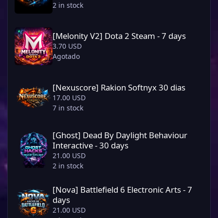
2 in stock
[Melonity V2] Dota 2 Steam - 7 days
[Melonity V2] Dota 2 Steam - 7 days
3.70 USD
Agotado
[Nexuscore] Rakion Softnyx 30 dias
[Nexuscore] Rakion Softnyx 30 dias
17.00 USD
7 in stock
[Ghost] Dead By Daylight Behaviour Interactive - 30 days
[Ghost] Dead By Daylight Behaviour
Interactive - 30 days
21.00 USD
2 in stock
[Nova] Battlefield 6 Electronic Arts - 7 days
[Nova] Battlefield 6 Electronic Arts - 7
days
21.00 USD