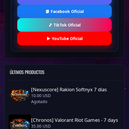
📘 Facebook Oficial
🎵 TikTok Oficial
▶️ YouTube Oficial
ÚLTIMOS PRODUCTOS
[Nexuscore] Rakion Softnyx 7 dias
[Nexuscore] Rakion Softnyx 7 dias
10.00 USD
Agotado
[Chronos] Valorant Riot Games - 7 days
[Chronos] Valorant Riot Games - 7 days
35.00 USD