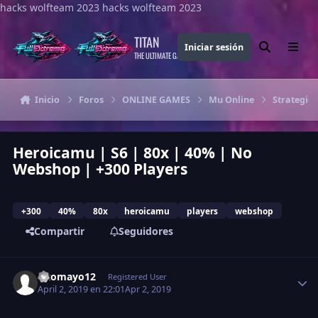
hacks wolfteam 2023
Saltar al contenido
hacks wolfteam 2023
TITAN
Iniciar sesión
Buscar
Menu
THE ULTIMATE GAMING THEME
Inicio
Foros
ONLINE GAMES
Mu Online
Strategies
Heroicamu | S6 | 80x | 40% | No
Webshop | +300 Players
+300
40%
80x
heroicamu
players
webshop
Compartir
Seguidores
Estadísticas del autor
altomayo12
Registered User
April 2, 2019 en 22:01
Apr 2, 2019