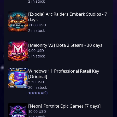
2 in stock
[Exodia] Arc Raiders Embark Studios - 7 days
[Exodia] Arc Raiders Embark Studios - 7
days
21.00 USD
2 in stock
[Melonity V2] Dota 2 Steam - 30 days
[Melonity V2] Dota 2 Steam - 30 days
9.00 USD
5 in stock
Windows 11 Professional Retail Key [Original]
Windows 11 Professional Retail Key
[Original]
5.50 USD
20 in stock
(0)
[Neon] Fortnite Epic Games [7 days]
[Neon] Fortnite Epic Games [7 days]
10.00 USD
3 in stock