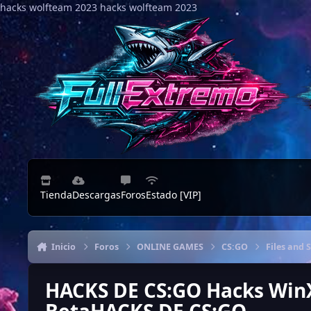
hacks wolfteam 2023
Saltar al contenido
hacks wolfteam 2023
Tienda
Descargas
Foros
Estado [VIP]
Inicio
Foros
ONLINE GAMES
CS:GO
Files and 
HACKS DE CS:GO Hacks Win