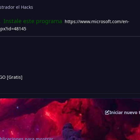
strador el Hacks
L Instale este programa
https://www.microsoft.com/en-
spx?id=48145
GO [Gratis]
Iniciar nuevo
blicaciones para mostrar