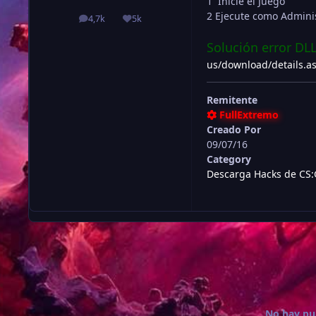
1 Inicie el Juego
2 Ejecute como Admini
4,7k
5k
publicaciones
Reputación
Solución error DL
us/download/details.a
Remitente
FullExtremo
Creado Por
09/07/16
Category
Descarga Hacks de CS:
No hay pu