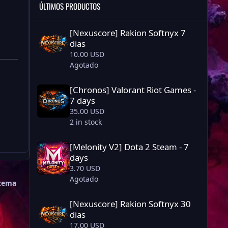
ÚLTIMOS PRODUCTOS
[Nexuscore] Rakion Softnyx 7 dias
[Nexuscore] Rakion Softnyx 7
dias
10.00 USD
Agotado
[Chronos] Valorant Riot Games - 7 days
[Chronos] Valorant Riot Games -
7 days
35.00 USD
2 in stock
[Melonity V2] Dota 2 Steam - 7 days
[Melonity V2] Dota 2 Steam - 7
days
3.70 USD
Agotado
 tema
[Nexuscore] Rakion Softnyx 30 dias
[Nexuscore] Rakion Softnyx 30
dias
17.00 USD