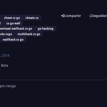
Compartir
Seguidor
cheat cs go
cheats cs
d
cs go wall
wnload wallhack cs go
go hacking
cks csgo
multihack cs go
wallhack cs go
9, 2016
 Beta
opio riesgo