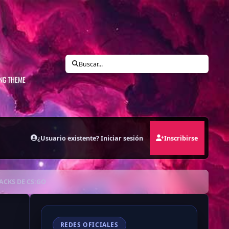
N
Buscar...
ING THEME
¿Usuario existente? Iniciar sesión
Inscribirse
ACKS DE CS:GO
REDES OFICIALES