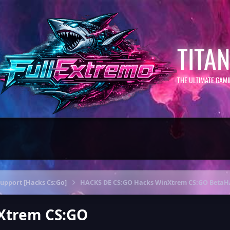
TITA
THE ULTIMATE GAM
Support [Hacks Cs:Go]
HACKS DE CS:GO Hacks WinXtrem CS:GO BetaH
Xtrem CS:GO