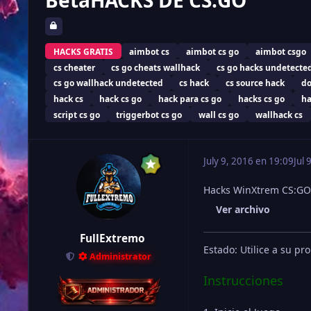
BetaHACKS DE CS:GO
HACKS GRATIS
aimbot cs
aimbot cs go
aimbot csgo
cs cheater
cs go cheats wallhack
cs go hacks undetecte
cs go wallhack undetected
cs hack
cs source hack
do
hack cs
hack cs go
hack para cs go
hacks cs go
ha
script cs go
triggerbot cs go
wall cs go
wallhack cs
July 9, 2016 en 19:09
Jul 
Hacks WinXtrem CS:GO
Ver archivo
FullExtremo
Estado: Utilice a su pr
Administrator
Instrucciones