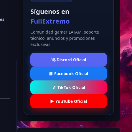
Síguenos en
FullExtremo
es
Comunidad gamer LATAM, soporte
técnico, anuncios y promociones
exclusivas.
🚀 Discord Oficial
📘 Facebook Oficial
🎵 TikTok Oficial
▶️ YouTube Oficial