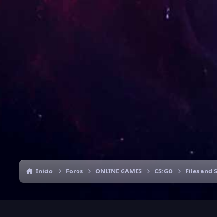
Inicio
Foros
ONLINE GAMES
CS:GO
Files and 