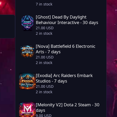
7 in stock
[Ghost] Dead By Daylight Behaviour Interactive - 30 days
[Ghost] Dead By Daylight
Behaviour Interactive - 30 days
21.00 USD
2 in stock
[Nova] Battlefield 6 Electronic Arts - 7 days
[Nova] Battlefield 6 Electronic
Arts - 7 days
21.00 USD
2 in stock
[Exodia] Arc Raiders Embark Studios - 7 days
[Exodia] Arc Raiders Embark
Studios - 7 days
21.00 USD
2 in stock
[Melonity V2] Dota 2 Steam - 30 days
[Melonity V2] Dota 2 Steam - 30
days
9.00 USD