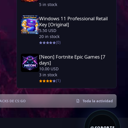
5 in stock
Windows 11 Professional Retail Key [Original]
Windows 11 Professional Retail
Key [Original]
5.50 USD
20 in stock
(0)
[Neon] Fortnite Epic Games [7 days]
[Neon] Fortnite Epic Games [7
days]
10.00 USD
3 in stock
(1)
ACKS DE CS:GO
Toda la actividad
SOPORTE