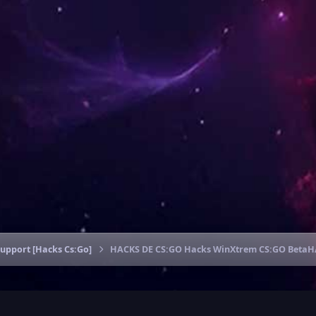
Support [Hacks Cs:Go]
HACKS DE CS:GO Hacks WinXtrem CS:GO BetaH