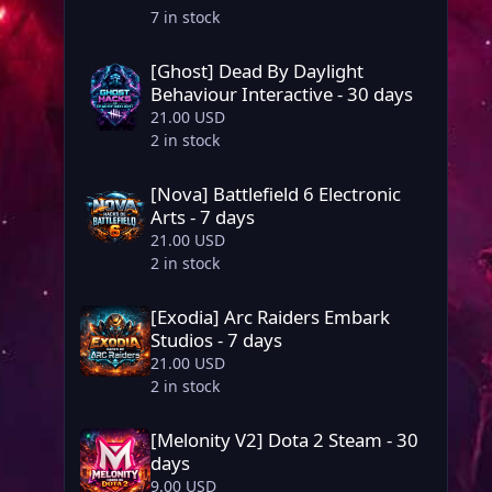
7 in stock
[Ghost] Dead By Daylight Behaviour Interactive - 30 days
[Ghost] Dead By Daylight
Behaviour Interactive - 30 days
21.00 USD
2 in stock
[Nova] Battlefield 6 Electronic Arts - 7 days
[Nova] Battlefield 6 Electronic
Arts - 7 days
21.00 USD
2 in stock
[Exodia] Arc Raiders Embark Studios - 7 days
[Exodia] Arc Raiders Embark
Studios - 7 days
21.00 USD
2 in stock
[Melonity V2] Dota 2 Steam - 30 days
[Melonity V2] Dota 2 Steam - 30
days
9.00 USD