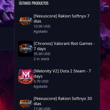
ÚLTIMOS PRODUCTOS
[Nexuscore] Rakion Softnyx 7 dias
[Nexuscore] Rakion Softnyx 7
dias
10.00 USD
Agotado
[Chronos] Valorant Riot Games - 7 days
[Chronos] Valorant Riot Games -
7 days
35.00 USD
2 in stock
[Melonity V2] Dota 2 Steam - 7 days
[Melonity V2] Dota 2 Steam - 7
days
3.70 USD
Agotado
[Nexuscore] Rakion Softnyx 30 dias
[Nexuscore] Rakion Softnyx 30
dias
17.00 USD