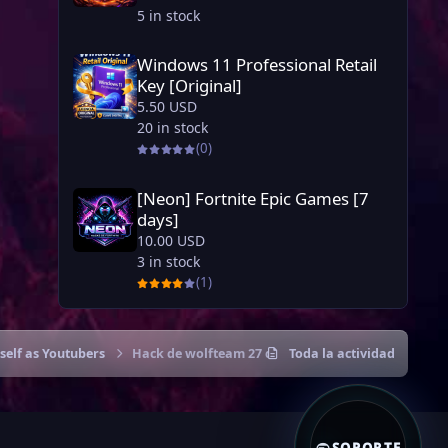
5 in stock
Windows 11 Professional Retail Key [Original]
Windows 11 Professional Retail
Key [Original]
5.50 USD
20 in stock
(0)
[Neon] Fortnite Epic Games [7 days]
[Neon] Fortnite Epic Games [7
days]
10.00 USD
3 in stock
(1)
self as Youtubers
Hack de wolfteam 27 de septiembre
Toda la actividad
SOPORTE