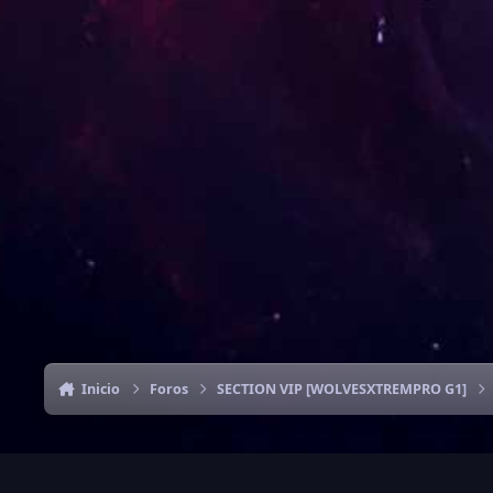
Inicio
Foros
SECTION VIP [WOLVESXTREMPRO G1]