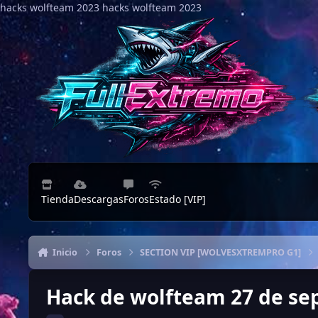
hacks wolfteam 2023
Saltar al contenido
hacks wolfteam 2023
Tienda
Descargas
Foros
Estado [VIP]
Inicio
Foros
SECTION VIP [WOLVESXTREMPRO G1]
Hack de wolfteam 27 de se