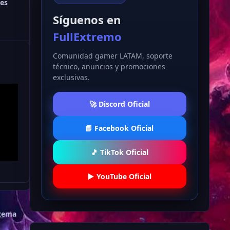
es
Síguenos en
FullExtremo
Comunidad gamer LATAM, soporte
técnico, anuncios y promociones
exclusivas.
🚀 Discord Oficial
📘 Facebook Oficial
🎵 TikTok Oficial
▶️ YouTube Oficial
 tema