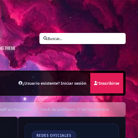
N
Buscar...
ING THEME
¿Usuario existente? Iniciar sesión
Inscribirse
self as Youtubers
Hack de wolfteam 27 de septiembre
REDES OFICIALES