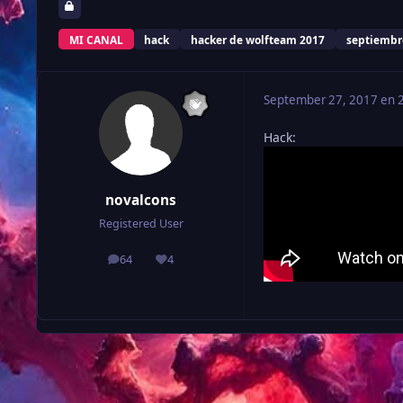
MI CANAL
hack
hacker de wolfteam 2017
septiembr
September 27, 2017 en 
Hack:
novalcons
Registered User
64
4
publicaciones
Reputación