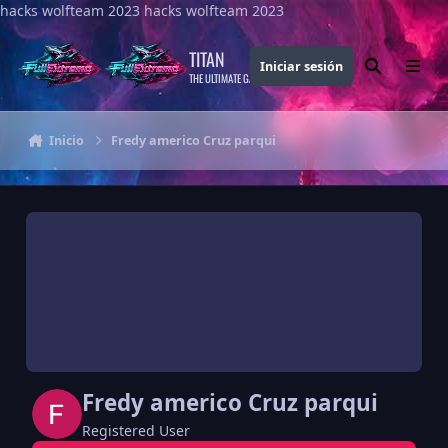
hacks wolfteam 2023
Saltar al contenido
hacks wolfteam 2023
TITAN
Iniciar sesión
Buscar
Menu
THE ULTIMATE GAMING THEME
Inicio
Fredy americo Cruz parqui
Fredy americo Cruz parqui
Registered User